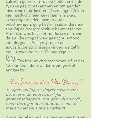
culturen gebruiken tot op heden enkel de
fysieke geslachtskenmerken om gender-
identiteit te definiëren. Deze enge kijk kan
van ‘geslacht’ een gevangenis maken.
In vervlogen tijden, binnen oude
beschavingen, ging het er vaak anders aan
toe. Bij de oorspronkelijke bewoners van
Amerika, was het niet het lichaam, maar
de ziel die aangaf welk geslacht iemand
zou dragen… En in mystieke en
esoterische stromingen vinden we zelfs
een streven naar de ‘Gendervrije ziel’
terug.
En u? Zijn het uw chromosomen of is het
‘iets anders’ dat uw identiteitsgevoel
aangeeft?
Two Spirit-traditie, Non Binary?
I
n tegenstelling tot datgene waarvoor
deze term uit voorouderlijke
gem
eenschappen vaak gebruikt wordt,
heeft deze gender-identiteit niets te
maken met seksuele voorkeu
r!
Zoals de tekening hiernaast aangeeft gaat
het in het individu om een "versmelting"
van mannelijke en vrouwelijke